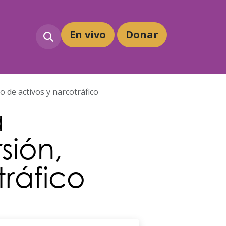
En vivo
Dona
r
 de activos y narcotráfico
a
sión,
tráfico