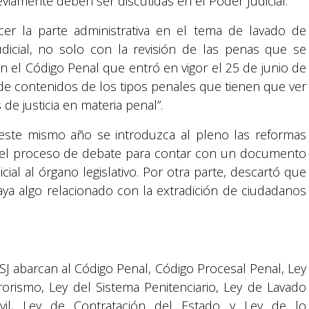
iamente deben ser discutidas en el Poder Judicial.
ecer la parte administrativa en el tema de lavado de
udicial, no solo con la revisión de las penas que se
n el Código Penal que entró en vigor el 25 de junio de
 de contenidos de los tipos penales que tienen que ver
 de justicia en materia penal”.
ste mismo año se introduzca al pleno las reformas
 el proceso de debate para contar con un documento
icial al órgano legislativo. Por otra parte, descartó que
ya algo relacionado con la extradición de ciudadanos
Suyapa Medios, es una multiplataforma de
comunicación católica en Honduras,
promovida por la Fundación para la Educación
y la Comunicación Social.
SJ abarcan al Código Penal, Código Procesal Penal, Ley
rorismo, Ley del Sistema Penitenciario, Ley de Lavado
Política y privacidad
ivil, Ley de Contratación del Estado y Ley de lo