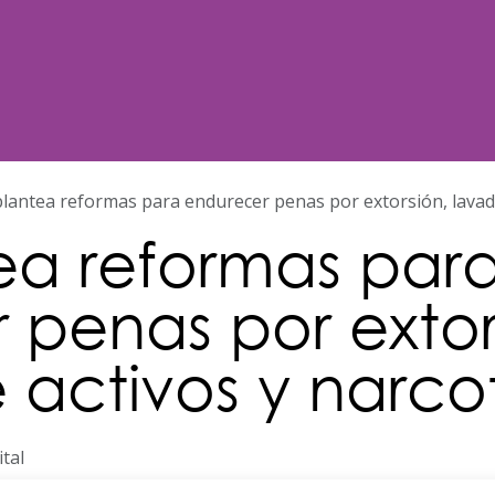
Noticias
Nosotros
Programación
plantea reformas para endurecer penas por extorsión, lavado
ea reformas par
 penas por extor
 activos y narco
ital