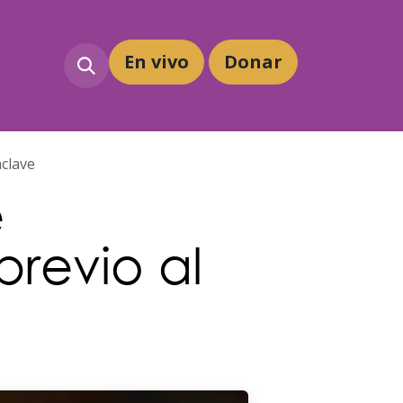
En vivo
Dona
r
nclave
e
previo al