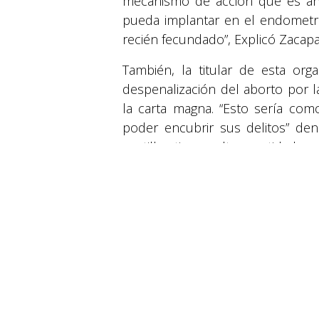
mecanismo de acción que es ant
pueda implantar en el endometri
recién fecundado”, Explicó Zacapa
También, la titular de esta or
despenalización del aborto por la
la carta magna. “Esto sería com
© 2026 Suyapa Medios. Todos los derechos 
poder encubrir sus delitos” den
pastillas tienen altas cantidade
este clamor se han unido los mi
que David Andrade, representan
territorio provida. “Como lo dice
del aborto. Nos sumamos a est
concluyó.
en
Actualidad
#
ACTUALIDAD
Aborto
Actualidad
PORTADA