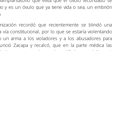
iimplantatorio que evita que el óvulo fecundado se
promovida por la Fundación para la Educación
o y es un óvulo que ya tiene vida o sea, un embrión
y la Comunicación Social.
.
ganización recordó que recientemente se blindó una
Política y privacidad
 vía constitucional, por lo que se estaría violentando
o un arma a los violadores y a los abusadores para
reservados.
unció Zacapa y recalcó, que en la parte médica las
s de hormonas, por lo que las calificó como dañinas. A
embros de la agrupación Generación Celeste, es así
te de esta asociación, asegura que Honduras es un
 el cardenal, los diputados no deben legislar en favor
e llamado, porque Honduras es un país provida”,
Basta ya
Honduras
NOTICIAS
NOTIFIDES
PAE