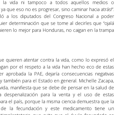
a la vida ni tampoco a todos aquellos medios o
a que eso no es progresar, sino caminar hacia atrás!”.
eló a los diputados del Congreso Nacional a poder
uier determinación que se tome al decirles que “ojalá
ieren lo mejor para Honduras, no caigan en la trampa
ue quieren atentar contra la vida, como lo expresó el
ogan por el respeto a la vida han hecho eco de estas
r aprobada la PAE, dejaría consecuencias negativas
 y también para el Estado en general. Michelle Zacapa,
ovida, manifiesta que se debe de pensar en la salud de
a despenalización para la venta y el uso de estas
 para el país, porque la misma ciencia demuestra que la
Suyapa Medios, es una multiplataforma de
 de la fecundación y este medicamento tiene un
comunicación católica en Honduras,