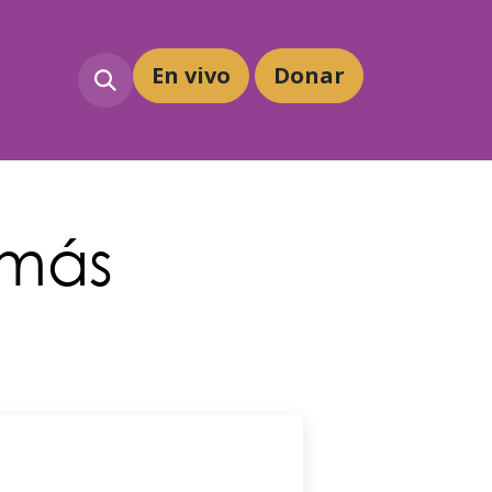
En vivo
Dona
r
 más