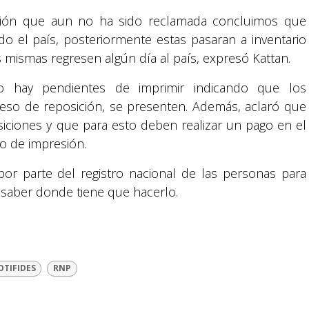
cación que aun no ha sido reclamada concluimos que
 el país, posteriormente estas pasaran a inventario
mismas regresen algún día al país, expresó Kattan.
o hay pendientes de imprimir indicando que los
eso de reposición, se presenten. Además, aclaró que
Suyapa Medios, es una multiplataforma de
iciones y que para esto deben realizar un pago en el
comunicación católica en Honduras,
so de impresión.
promovida por la Fundación para la Educación
y la Comunicación Social.
por parte del registro nacional de las personas para
y saber donde tiene que hacerlo.
Política y privacidad
OTIFIDES
RNP