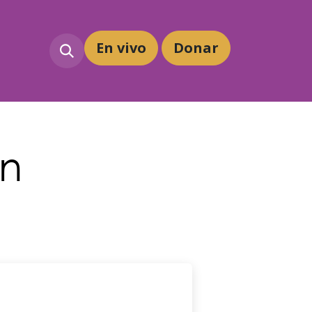
En vivo
Dona
r
in