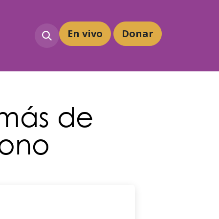
En vivo
Dona
r
 más de
mono