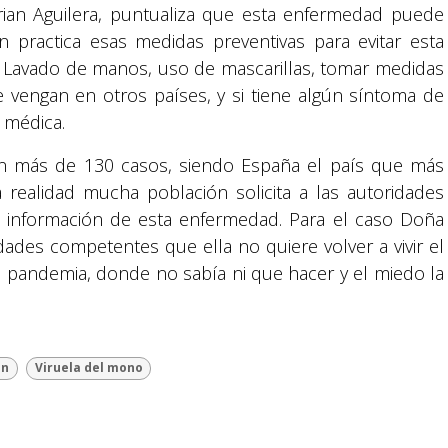
irian Aguilera, puntualiza que esta enfermedad puede
 practica esas medidas preventivas para evitar esta
án: Lavado de manos, uso de mascarillas, tomar medidas
 vengan en otros países, y si tiene algún síntoma de
 médica.
zan más de 130 casos, siendo España el país que más
Suyapa Medios, es una multiplataforma de
comunicación católica en Honduras,
a realidad mucha población solicita a las autoridades
promovida por la Fundación para la Educación
 información de esta enfermedad. Para el caso Doña
y la Comunicación Social.
idades competentes que ella no quiere volver a vivir el
 pandemia, donde no sabía ni que hacer y el miedo la
Política y privacidad
ón
Viruela del mono