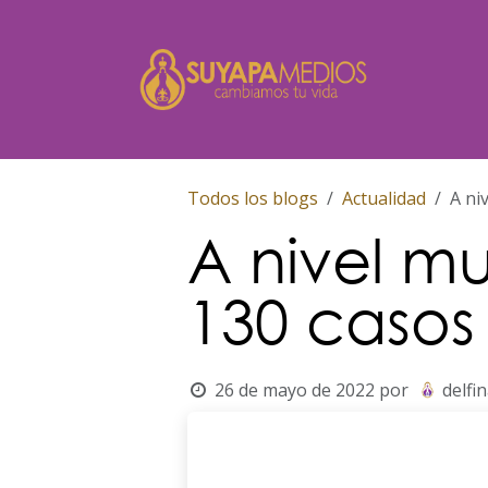
Ir al contenido
Inicio
Todos los blogs
Actualidad
A ni
A nivel m
130 casos
26 de mayo de 2022
por
delfi