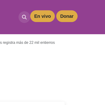
En vivo
Dona
r
ias registra más de 22 mil entierros
o por
nerarias
ros