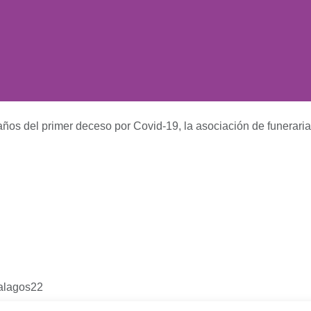
Noticias
Nosotros
Programación
 años del primer deceso por Covid-19, la asociación de funerar
 del primer deces
a asociación de fu
s de 22 mil entier
inalagos22