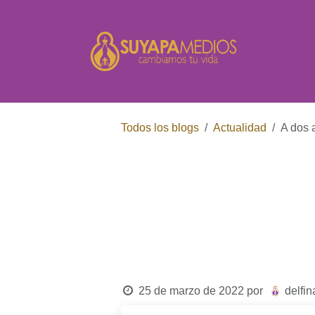
Ir al contenido
Inicio
Todos los
A dos
blogs
Actualidad
A dos años
Covid-19, l
registra má
25 de marzo de 2022
por
delf