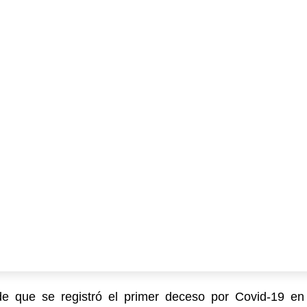
Suyapa Medios, es una multiplataforma de
comunicación católica en Honduras,
promovida por la Fundación para la Educación
y la Comunicación Social.
Política y privacidad