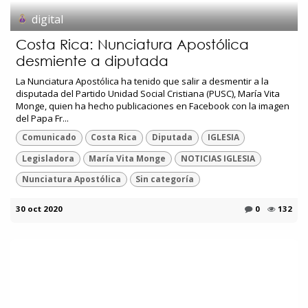
digital
Costa Rica: Nunciatura Apostólica
desmiente a diputada
La Nunciatura Apostólica ha tenido que salir a desmentir a la
disputada del Partido Unidad Social Cristiana (PUSC), María Vita
Monge, quien ha hecho publicaciones en Facebook con la imagen
del Papa Fr...
Comunicado
Costa Rica
Diputada
IGLESIA
Legisladora
María Vita Monge
NOTICIAS IGLESIA
Nunciatura Apostólica
Sin categoría
30 oct 2020
0
132