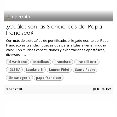
ojcerrato
¿Cuáles son las 3 encíclicas del Papa
Francisco?
Con más de siete años de pontificado, el legado escrito del Papa
Francisco es grande, riquezas que para la Iglesia tienen mucho
valor. Con muchas constituciones y exhortaciones apostólicas,
diversos m...
El Vaticano
Encíclicas
Francisco
Fratelli tutti
IGLESIA
Laudato Si
Lumen Fidei
Santo Padre
Sin categoría
papa francisco
3 oct 2020
0
152