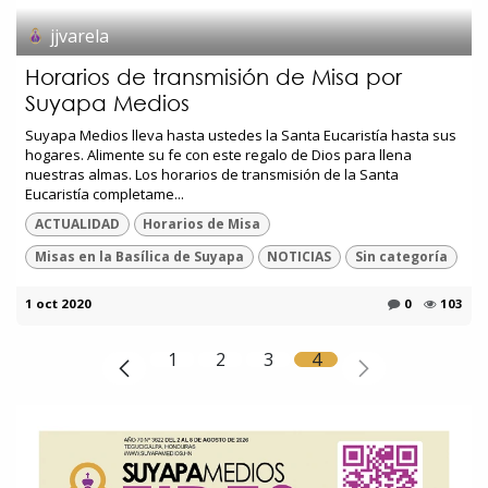
jjvarela
Horarios de transmisión de Misa por
Suyapa Medios
Suyapa Medios lleva hasta ustedes la Santa Eucaristía hasta sus
hogares. Alimente su fe con este regalo de Dios para llena
nuestras almas. Los horarios de transmisión de la Santa
Eucaristía completame...
ACTUALIDAD
Horarios de Misa
Misas en la Basílica de Suyapa
NOTICIAS
Sin categoría
1 oct 2020
0
103
1
2
3
4